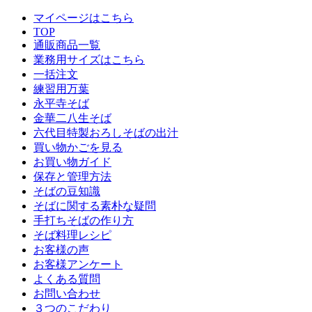
マイページはこちら
TOP
通販商品一覧
業務用サイズはこちら
一括注文
練習用万葉
永平寺そば
金華二八生そば
六代目特製おろしそばの出汁
買い物かごを見る
お買い物ガイド
保存と管理方法
そばの豆知識
そばに関する素朴な疑問
手打ちそばの作り方
そば料理レシピ
お客様の声
お客様アンケート
よくある質問
お問い合わせ
３つのこだわり