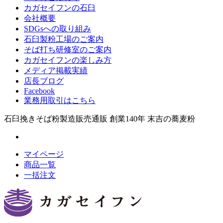
カガセイフンの石臼
会社概要
SDGsへの取り組み
石臼製粉工場のご案内
そば打ち研修室のご案内
カガセイフンの楽しみ方
メディア掲載実績
店長ブログ
Facebook
業務用取引はこちら
石臼挽きそば粉製造販売通販 創業140年 末吉の蕎麦粉
マイページ
商品一覧
一括注文