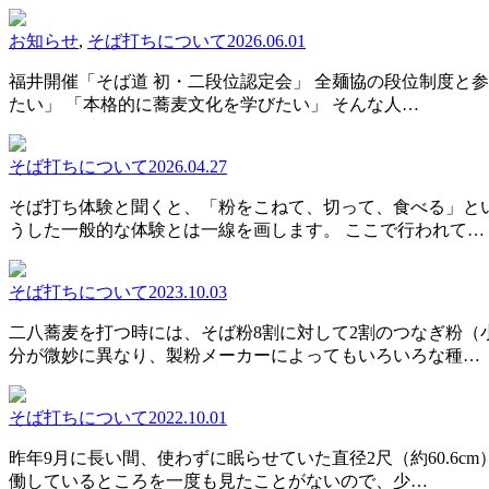
お知らせ
,
そば打ちについて
2026.06.01
福井開催「そば道 初・二段位認定会」 全麺協の段位制度と
たい」 「本格的に蕎麦文化を学びたい」 そんな人…
そば打ちについて
2026.04.27
そば打ち体験と聞くと、「粉をこねて、切って、食べる」と
うした一般的な体験とは一線を画します。 ここで行われて…
そば打ちについて
2023.10.03
二八蕎麦を打つ時には、そば粉8割に対して2割のつなぎ粉
分が微妙に異なり、製粉メーカーによってもいろいろな種…
そば打ちについて
2022.10.01
昨年9月に長い間、使わずに眠らせていた直径2尺（約60.6
働しているところを一度も見たことがないので、少…