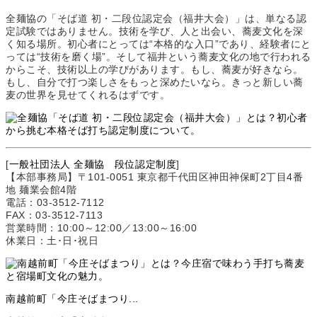
全麺協の「そば道 初・二段位認定会（福井大会）」は、単なる認
定試験ではありません。技術を学び、人と出会い、蕎麦文化を深
く知る場所。初心者にとっては“本格的な入口”であり、経験者にと
っては“技術を磨く場”。そして福井という蕎麦文化の地で行われる
からこそ、技術以上の学びがあります。もし、蕎麦が好きなら。
もし、自分で打つ楽しさをもっと深めたいなら。きっと新しい蕎
麦の世界を見せてくれるはずです。
[
一般社団法人 全麺協 段位認定制度
]
【本部事務局】〒101-0051 東京都千代田区神田神保町2丁目4番
地 麺業会館4階
電話：03-3512-7112
FAX：03-3512-7113
営業時間：10:00～12:00／13:00～16:00
休業日：土･日･祝日
南越前町「今庄そばまつり...