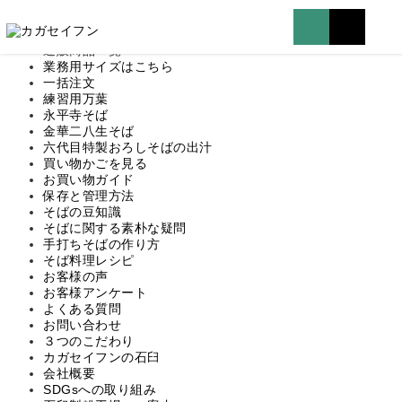
マイページはこちら
TOP
通販商品一覧
業務用サイズはこちら
一括注文
練習用万葉
永平寺そば
金華二八生そば
六代目特製おろしそばの出汁
買い物かごを見る
お買い物ガイド
保存と管理方法
そばの豆知識
そばに関する素朴な疑問
手打ちそばの作り方
そば料理レシピ
お客様の声
お客様アンケート
よくある質問
お問い合わせ
３つのこだわり
カガセイフンの石臼
会社概要
SDGsへの取り組み