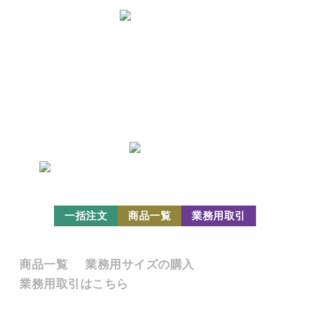
株式会社カガセイフン
〒910-0804 福井県福井市高木中央1丁目3004番地
特定商取引法
個人情報保護方針
一括注文
商品一覧
業務用取引
販売商品
商品一覧
業務用サイズの購入
業務用取引はこちら