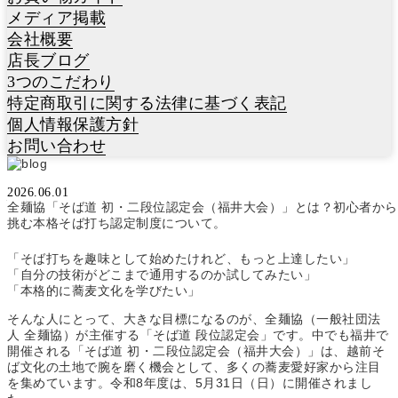
メディア掲載
会社概要
店長ブログ
3つのこだわり
特定商取引に関する法律に基づく表記
個人情報保護方針
お問い合わせ
2026.06.01
福井開催「そば道 初・二段位認定会」
全麺協「そば道 初・二段位認定会（福井大会）」とは？初心者から
全麺協の段位制度と参加の魅力とは？
挑む本格そば打ち認定制度について。
「そば打ちを趣味として始めたけれど、もっと上達したい」
「自分の技術がどこまで通用するのか試してみたい」
「本格的に蕎麦文化を学びたい」
そんな人にとって、大きな目標になるのが、全麺協（一般社団法
人 全麺協）が主催する「そば道 段位認定会」です。中でも福井で
開催される「そば道 初・二段位認定会（福井大会）」は、越前そ
ば文化の土地で腕を磨く機会として、多くの蕎麦愛好家から注目
を集めています。令和8年度は、5月31日（日）に開催されまし