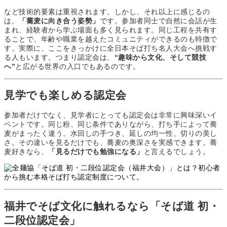
など技術的要素は重視されます。しかし、それ以上に感じるの
は、
「蕎麦に向き合う姿勢」
です。参加者同士で自然に会話が生
まれ、経験者から学ぶ場面も多く見られます。同じ工程を共有す
ることで、年齢や職業を越えたコミュニティができるのも特徴で
す。実際に、ここをきっかけに全日本そば打ち名人大会へ挑戦す
る人もいます。つまり認定会は、
“趣味から文化、そして競技
へ”
と広がる世界の入口でもあるのです。
見学でも楽しめる認定会
参加者だけでなく、見学者にとっても認定会は非常に興味深いイ
ベントです。同じ粉、同じ条件でありながら、打ち手によって蕎
麦がまったく違う。水回しの手つき、延しの均一性、切りの美し
さ。その違いを見るだけでも、蕎麦の奥深さを実感できます。蕎
麦好きなら、
「見るだけでも勉強になる」
と言えるでしょう。
福井でそば文化に触れるなら「そば道 初・
二段位認定会」