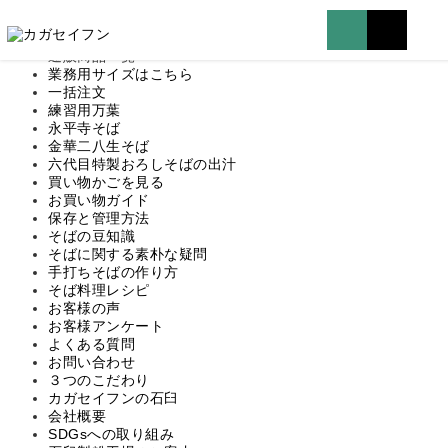
マイページはこちら
TOP
通販商品一覧
業務用サイズはこちら
一括注文
練習用万葉
永平寺そば
金華二八生そば
六代目特製おろしそばの出汁
買い物かごを見る
お買い物ガイド
保存と管理方法
そばの豆知識
そばに関する素朴な疑問
手打ちそばの作り方
そば料理レシピ
お客様の声
お客様アンケート
よくある質問
お問い合わせ
３つのこだわり
カガセイフンの石臼
会社概要
SDGsへの取り組み