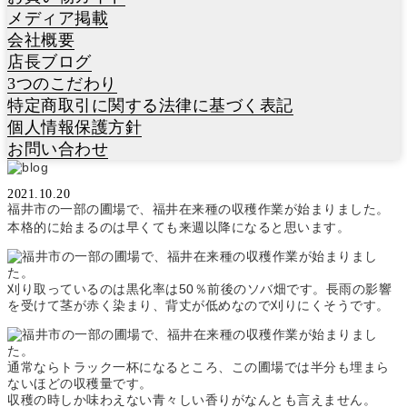
メディア掲載
会社概要
店長ブログ
3つのこだわり
特定商取引に関する法律に基づく表記
個人情報保護方針
お問い合わせ
2021.10.20
昨日から福井市内一部の圃場で試験的に福井在来新そばの刈り取
福井市の一部の圃場で、福井在来種の収穫作業が始まりました。
りが始まりました。
本格的に始まるのは早くても来週以降になると思います。
刈り取っているのは黒化率は50％前後のソバ畑です。長雨の影響
を受けて茎が赤く染まり、背丈が低めなので刈りにくそうです。
通常ならトラック一杯になるところ、この圃場では半分も埋まら
ないほどの収穫量です。
収穫の時しか味わえない青々しい香りがなんとも言えません。