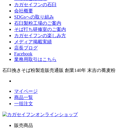
カガセイフンの石臼
会社概要
SDGsへの取り組み
石臼製粉工場のご案内
そば打ち研修室のご案内
カガセイフンの楽しみ方
メディア掲載実績
店長ブログ
Facebook
業務用取引はこちら
石臼挽きそば粉製造販売通販 創業140年 末吉の蕎麦粉
マイページ
商品一覧
一括注文
販売商品