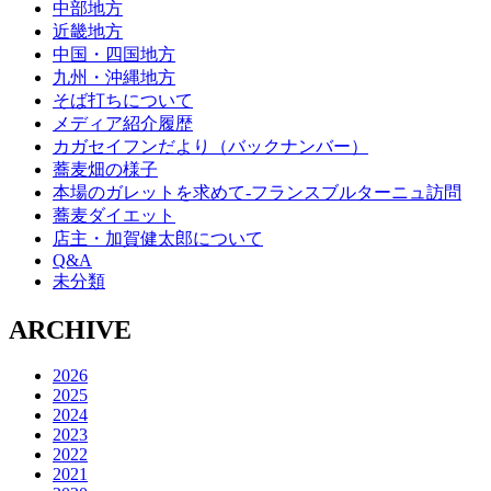
中部地方
近畿地方
中国・四国地方
九州・沖縄地方
そば打ちについて
メディア紹介履歴
カガセイフンだより（バックナンバー）
蕎麦畑の様子
本場のガレットを求めて‐フランスブルターニュ訪問
蕎麦ダイエット
店主・加賀健太郎について
Q&A
未分類
ARCHIVE
2026
2025
2024
2023
2022
2021