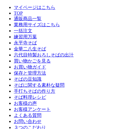
マイページはこちら
TOP
通販商品一覧
業務用サイズはこちら
一括注文
練習用万葉
永平寺そば
金華二八生そば
六代目特製おろしそばの出汁
買い物かごを見る
お買い物ガイド
保存と管理方法
そばの豆知識
そばに関する素朴な疑問
手打ちそばの作り方
そば料理レシピ
お客様の声
お客様アンケート
よくある質問
お問い合わせ
３つのこだわり