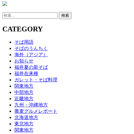
検
索:
CATEGORY
そば用語
そばのうんちく
海外（アジア）
お知らせ
福井夏の新そば
福井在来種
ガレット・そば料理
関東地方
中部地方
近畿地方
九州・沖縄地方
蕎麦グルメレポート
北海道地方
東北地方
関東地方