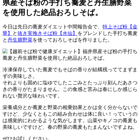
県産そば粉の手打ち蕎麦と丹生膳野菜
を使用した絶品おろしそば。
今日は先日の蕎麦ダイエット中間報告会で、
特上そば粉【金
華】
と
抜き実挽きそば粉【水仙】
をブレンドした手打ち蕎麦
と
丹生膳野菜
を使っておろしそばを作りました。
冷凍保存していた蕎麦でもそばの香りが結構残っててまずま
ずの美味しさ。
それよりも固めに塩ゆでしたこごみとたっぷり刻んだあさつ
きの香りがたまりません。この食感と苦みは春にしか感じら
れない贅沢な味わいです。
栄養成分とか蕎麦と野菜の相乗効果とかは全く分からないで
すけど、少なくともこの組み合わせは体に良い！っていうの
は感覚的にわかるような気がします。山菜やキノコの蕎麦も
美味しいですけど、春の野菜の蕎麦もたまんないですよね。
ぜひお試しください。