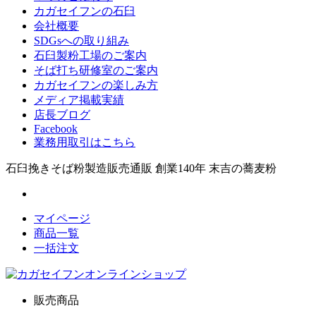
カガセイフンの石臼
会社概要
SDGsへの取り組み
石臼製粉工場のご案内
そば打ち研修室のご案内
カガセイフンの楽しみ方
メディア掲載実績
店長ブログ
Facebook
業務用取引はこちら
石臼挽きそば粉製造販売通販 創業140年 末吉の蕎麦粉
マイページ
商品一覧
一括注文
販売商品