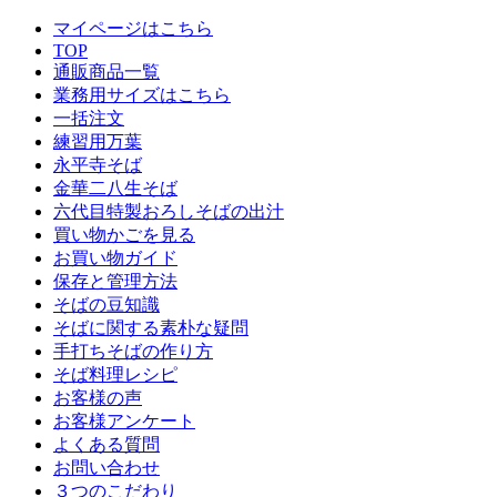
マイページはこちら
TOP
通販商品一覧
業務用サイズはこちら
一括注文
練習用万葉
永平寺そば
金華二八生そば
六代目特製おろしそばの出汁
買い物かごを見る
お買い物ガイド
保存と管理方法
そばの豆知識
そばに関する素朴な疑問
手打ちそばの作り方
そば料理レシピ
お客様の声
お客様アンケート
よくある質問
お問い合わせ
３つのこだわり