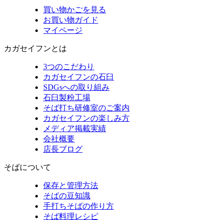
買い物かごを見る
お買い物ガイド
マイページ
カガセイフンとは
3つのこだわり
カガセイフンの石臼
SDGsへの取り組み
石臼製粉工場
そば打ち研修室のご案内
カガセイフンの楽しみ方
メディア掲載実績
会社概要
店長ブログ
そばについて
保存と管理方法
そばの豆知識
手打ちそばの作り方
そば料理レシピ