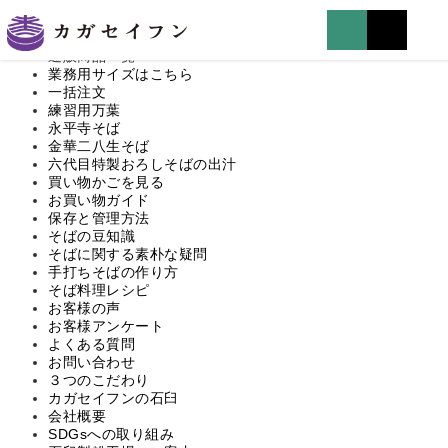
マイページはこちら
TOP
通販商品一覧
業務用サイズはこちら
一括注文
練習用万葉
永平寺そば
金華二八生そば
六代目特製おろしそばの出汁
買い物かごを見る
お買い物ガイド
保存と管理方法
そばの豆知識
そばに関する素朴な疑問
手打ちそばの作り方
そば料理レシピ
お客様の声
お客様アンケート
よくある質問
お問い合わせ
３つのこだわり
カガセイフンの石臼
会社概要
SDGsへの取り組み