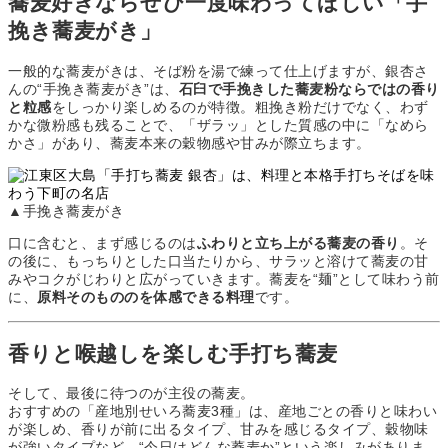
蕎麦好きならぜひ一度味わってほしい「手
挽き蕎麦がき」
一般的な蕎麦がきは、そば粉を湯で練って仕上げますが、銀杏さ
んの“手挽き蕎麦がき”は、
石臼で手挽きした蕎麦粉ならではの香り
と粒感
をしっかり楽しめるのが特徴。粗挽き粉だけでなく、わず
かな微粉感も残ることで、「ザラッ」とした質感の中に「なめら
かさ」があり、蕎麦本来の穀物感や甘みが際立ちます。
▲手挽き蕎麦がき
口に含むと、まず感じるのは
ふわりと立ち上がる蕎麦の香り
。そ
の後に、もっちりとした口当たりから、サラッと溶けて蕎麦の甘
みやコクがじわりと広がっていきます。蕎麦を“麺”として味わう前
に、
原料そのもののを体感できる料理
です。
香りと喉越しを楽しむ手打ち蕎麦
そして、最後に待つのが主役の蕎麦。
おすすめの「産地別せいろ蕎麦3種」は、産地ごとの香りと味わい
が楽しめ、香りが前に出るタイプ、甘みを感じるタイプ、穀物味
が強いタイプなど、“今日はどんな蕎麦か”という楽しみがありま