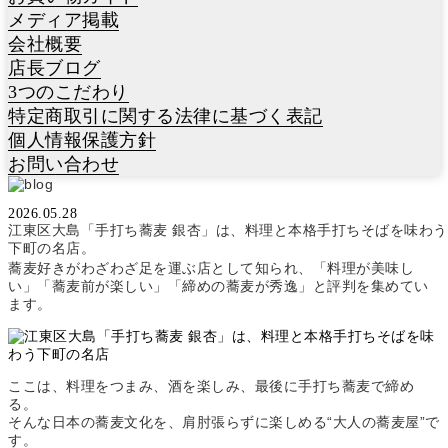
メディア掲載
会社概要
店長ブログ
3つのこだわり
特定商取引に関する法律に基づく表記
個人情報保護方針
お問い合わせ
2026.05.28
東京・江東区大島。昔ながらの下町らしさと暮らしの温度感が残
江東区大島「手打ち蕎麦 銀杏」は、料理と本格手打ちそばを味わう
るこの街に、蕎麦好きから静かな支持を集める一軒があります。
下町の名店。
それが
手打ち蕎麦 銀杏
さん。近隣住民に長く愛されながらも、
蕎麦好きがわざわざ足を運ぶ店として知られ、「料理が美味し
い」「蕎麦前が楽しい」「締めの蕎麦が秀逸」と評判を集めてい
ます。
ここは、料理をつまみ、酒を楽しみ、最後に手打ち蕎麦で締め
る。
そんな日本の蕎麦文化を、肩肘張らずに楽しめる“大人の蕎麦屋”で
す。