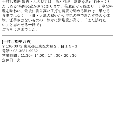
手打ち蕎麦 銀杏さんの魅力は、酒と料理、蕎麦を急がずゆっくり
楽しめる“時間の豊かさ”にあります。蕎麦前から始まり、丁寧な料
理を味わい、最後に香り高い手打ち蕎麦で締める流れは、単なる
食事ではなく、下町・大島の穏やかな空気の中で過ごす贅沢な体
験。派手さはないものの、静かに満足度が高く、「また訪れた
い」と思わせる一軒です。
ごちそうさまでした。
[
手打ち蕎麦 銀杏
]
〒136-0072 東京都江東区大島２丁目１５−３
電話：03-3681-9962
営業時間：11:30～14:00／17：30～20：30
定休日：火