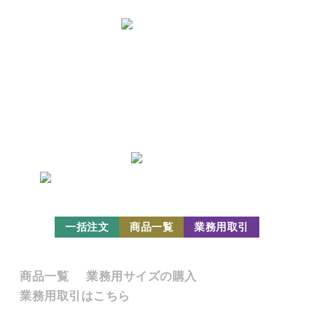
株式会社カガセイフン
〒910-0804 福井県福井市高木中央1丁目3004番地
特定商取引法
個人情報保護方針
一括注文
商品一覧
業務用取引
販売商品
商品一覧
業務用サイズの購入
業務用取引はこちら