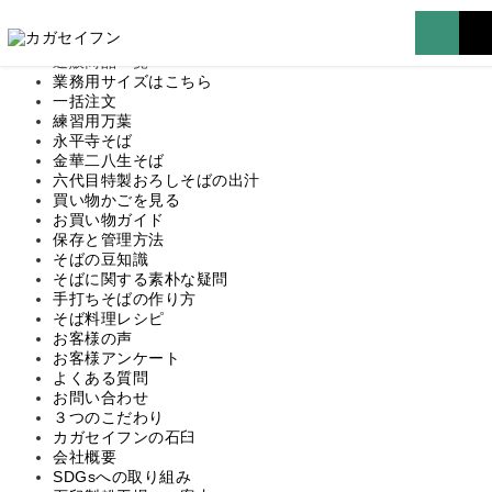
マイページはこちら
TOP
通販商品一覧
業務用サイズはこちら
一括注文
練習用万葉
永平寺そば
金華二八生そば
六代目特製おろしそばの出汁
買い物かごを見る
お買い物ガイド
保存と管理方法
そばの豆知識
そばに関する素朴な疑問
手打ちそばの作り方
そば料理レシピ
お客様の声
お客様アンケート
よくある質問
お問い合わせ
３つのこだわり
カガセイフンの石臼
会社概要
SDGsへの取り組み