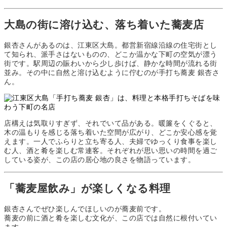
大島の街に溶け込む、落ち着いた蕎麦店
銀杏さんがあるのは、江東区大島。都営新宿線沿線の住宅街とし
て知られ、派手さはないものの、どこか温かな下町の空気が漂う
街です。駅周辺の賑わいから少し歩けば、静かな時間が流れる街
並み。その中に自然と溶け込むように佇むのが手打ち蕎麦 銀杏さ
ん。
店構えは気取りすぎず、それでいて品がある。暖簾をくぐると、
木の温もりを感じる落ち着いた空間が広がり、どこか安心感を覚
えます。一人でふらりと立ち寄る人、夫婦でゆっくり食事を楽し
む人、酒と肴を楽しむ常連客。それぞれが思い思いの時間を過ご
している姿が、この店の居心地の良さを物語っています。
「蕎麦屋飲み」が楽しくなる料理
銀杏さんでぜひ楽しんでほしいのが蕎麦前です。
蕎麦の前に酒と肴を楽しむ文化が、この店では自然に根付いてい
ます。