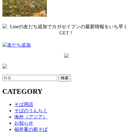
検
索:
CATEGORY
そば用語
そばのうんちく
海外（アジア）
お知らせ
福井夏の新そば