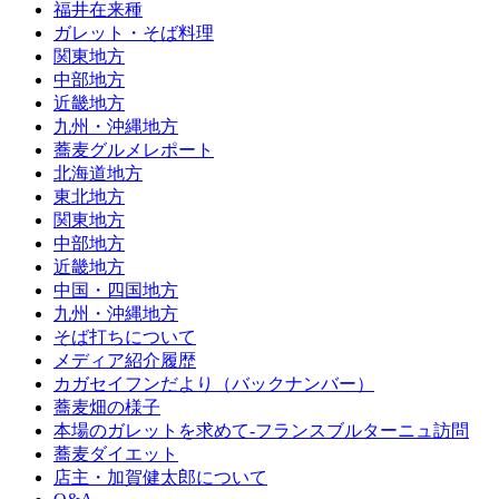
福井在来種
ガレット・そば料理
関東地方
中部地方
近畿地方
九州・沖縄地方
蕎麦グルメレポート
北海道地方
東北地方
関東地方
中部地方
近畿地方
中国・四国地方
九州・沖縄地方
そば打ちについて
メディア紹介履歴
カガセイフンだより（バックナンバー）
蕎麦畑の様子
本場のガレットを求めて‐フランスブルターニュ訪問
蕎麦ダイエット
店主・加賀健太郎について