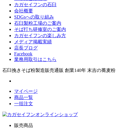
カガセイフンの石臼
会社概要
SDGsへの取り組み
石臼製粉工場のご案内
そば打ち研修室のご案内
カガセイフンの楽しみ方
メディア掲載実績
店長ブログ
Facebook
業務用取引はこちら
石臼挽きそば粉製造販売通販 創業140年 末吉の蕎麦粉
マイページ
商品一覧
一括注文
販売商品