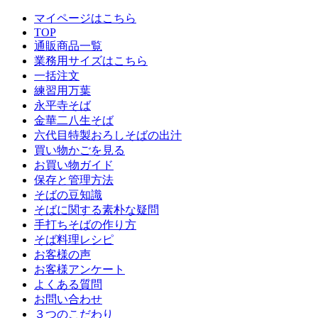
マイページはこちら
TOP
通販商品一覧
業務用サイズはこちら
一括注文
練習用万葉
永平寺そば
金華二八生そば
六代目特製おろしそばの出汁
買い物かごを見る
お買い物ガイド
保存と管理方法
そばの豆知識
そばに関する素朴な疑問
手打ちそばの作り方
そば料理レシピ
お客様の声
お客様アンケート
よくある質問
お問い合わせ
３つのこだわり