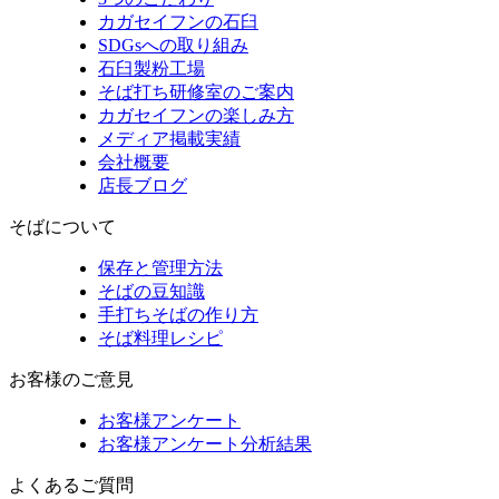
カガセイフンの石臼
SDGsへの取り組み
石臼製粉工場
そば打ち研修室のご案内
カガセイフンの楽しみ方
メディア掲載実績
会社概要
店長ブログ
そばについて
保存と管理方法
そばの豆知識
手打ちそばの作り方
そば料理レシピ
お客様のご意見
お客様アンケート
お客様アンケート分析結果
よくあるご質問