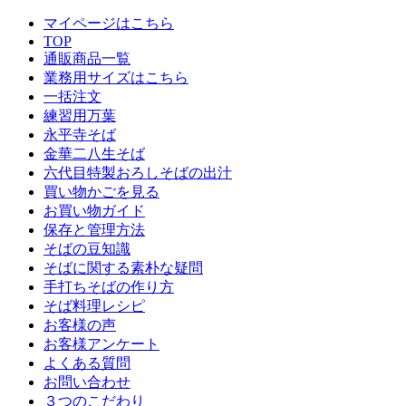
マイページはこちら
TOP
通販商品一覧
業務用サイズはこちら
一括注文
練習用万葉
永平寺そば
金華二八生そば
六代目特製おろしそばの出汁
買い物かごを見る
お買い物ガイド
保存と管理方法
そばの豆知識
そばに関する素朴な疑問
手打ちそばの作り方
そば料理レシピ
お客様の声
お客様アンケート
よくある質問
お問い合わせ
３つのこだわり