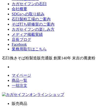
カガセイフンの石臼
会社概要
SDGsへの取り組み
石臼製粉工場のご案内
そば打ち研修室のご案内
カガセイフンの楽しみ方
メディア掲載実績
店長ブログ
Facebook
業務用取引はこちら
石臼挽きそば粉製造販売通販 創業140年 末吉の蕎麦粉
マイページ
商品一覧
一括注文
販売商品