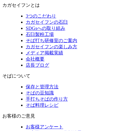
カガセイフンとは
3つのこだわり
カガセイフンの石臼
SDGsへの取り組み
石臼製粉工場
そば打ち研修室のご案内
カガセイフンの楽しみ方
メディア掲載実績
会社概要
店長ブログ
そばについて
保存と管理方法
そばの豆知識
手打ちそばの作り方
そば料理レシピ
お客様のご意見
お客様アンケート