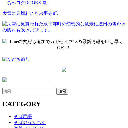
「食べログBOOKS 蕎...
大雪に見舞われた永平寺町...
検
索:
CATEGORY
そば用語
そばのうんちく