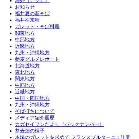
海外（アジア）
お知らせ
福井夏の新そば
福井在来種
ガレット・そば料理
関東地方
中部地方
近畿地方
九州・沖縄地方
蕎麦グルメレポート
北海道地方
東北地方
関東地方
中部地方
近畿地方
中国・四国地方
九州・沖縄地方
そば打ちについて
メディア紹介履歴
カガセイフンだより（バックナンバー）
蕎麦畑の様子
本場のガレットを求めて‐フランスブルターニュ訪問