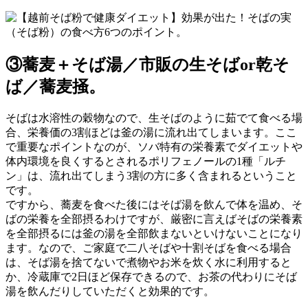
③蕎麦＋そば湯／市販の生そばor乾そ
ば／蕎麦掻。
そばは水溶性の穀物なので、生そばのように茹でて食べる場
合、栄養価の3割ほどは釜の湯に流れ出てしまいます。ここ
で重要なポイントなのが、ソバ特有の栄養素でダイエットや
体内環境を良くするとされるポリフェノールの1種「ルチ
ン」は、流れ出てしまう3割の方に多く含まれるということ
です。
ですから、蕎麦を食べた後にはそば湯を飲んで体を温め、そ
ばの栄養を全部摂るわけですが、厳密に言えばそばの栄養素
を全部摂るには釜の湯を全部飲まないといけないことになり
ます。なので、ご家庭で二八そばや十割そばを食べる場合
は、そば湯を捨てないで煮物やお米を炊く水に利用すると
か、冷蔵庫で2日ほど保存できるので、お茶の代わりにそば
湯を飲んだりしていただくと効果的です。