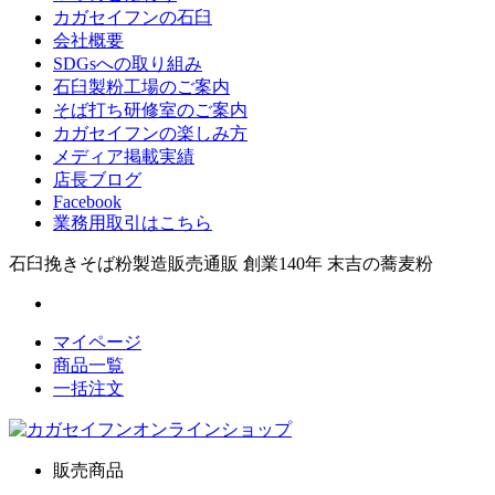
カガセイフンの石臼
会社概要
SDGsへの取り組み
石臼製粉工場のご案内
そば打ち研修室のご案内
カガセイフンの楽しみ方
メディア掲載実績
店長ブログ
Facebook
業務用取引はこちら
石臼挽きそば粉製造販売通販 創業140年 末吉の蕎麦粉
マイページ
商品一覧
一括注文
販売商品