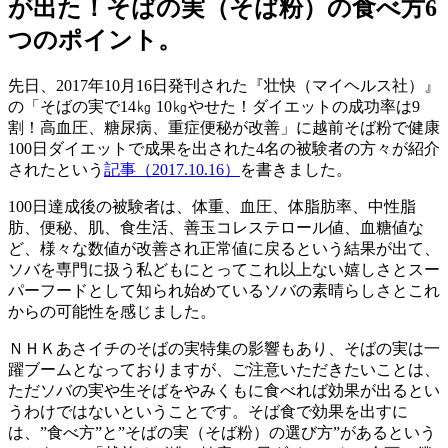
が出た！そばの実（そば粉）の食べ方6
つのポイント。
先日、2017年10月16日発刊された『壮快（マイヘルス社）』
の「そばの実で14㎏ 10㎏やせた！ダイエットの成功率は9
割！高血圧、糖尿病、重症便秘が改善」に越前そば粉で健康
100日ダイエットで成果を出された4名の被験者の方々が紹介
されたという
記事（2017.10.16）
を書きました。
100日達成後の被験者は、体重、血圧、体脂肪率、中性脂
肪、便秘、肌、食生活、善玉コレステロール値、血糖値な
ど、様々な数値が改善され正常値に戻るという結果が出て、
ソバを専門に扱う私どもにとってこれ以上ない嬉しさとスー
パーフードとして知られ始めているソバの素晴らしさとこれ
からの可能性を感じました。
ＮＨＫあさイチのそばの実特集の影響もあり、そばの実は一
躍ブームとなっておりますが、ご注意いただきたいことは、
ただソバの実や生そばをやみくもに食べれば効果が出るとい
うわけではないということです。そば食で効果を出すに
は、”食べ方”と”そばの実（そば粉）の選び方”があるという