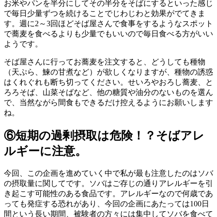
お米やパンを半分にしてその半分をそばにするといった感じ
で毎日少量ずつを続けることでじわじわと効果がでてきま
す。週に2～3回ほどそば屋さんで食事をするようなスポット
で蕎麦を食べるよりも少量でもいいので毎日食べる方がいい
ようです。
そば屋さんに行ってお蕎麦を注文すると、どうしても種物
（天ぷら、鰊の甘煮など）が欲しくなりますが、種物の誘惑
はくれぐれも断ち切ってください。せいろやおろし蕎麦、と
ろろそば、山菜そばなど、他の糖質や油分のないものを選ん
で、当然ながら間食もできるだけ控えるようにお願いします
ね。
⑥短期の過剰摂取は危険！？そばアレ
ルギーに注意。
今回、この企画を進めていく中で私が最も注意したのはソバ
の摂取量に関してです。ソバはご存じの通りアレルギーを引
き起こす可能性のある食品です。アレルギーなので何歳であ
っても発症する恐れがあり、今回の企画にあたっては100日
間という長い期間、被験者の方々には集中してソバを食べて