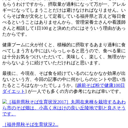
もらうわけですから、摂取量が過剰になって万が一、アレル
ギーになってしまうことだけは避けなければなりません。い
くらそば食が文化として定着している福井県と言えど毎日食
べるということはありませんから、管理栄養士さんや看護師
さんと相談して1日100ｇと決めたのにはそういう理由があっ
たからです。
健康ブームに火が付くと、積極的に摂取するあまり過剰に食
べてしまう方も中にはいらっしゃると思うので、食べる量に
は十分お気をつけいただいて、美味しく、楽しく、無理がか
からないように続けていただければと思います。
最後に、今現在、そば食を続けているのになかなか効果が出
ないという方、今回の記事の中に何かしらのヒントや思い当
たるところはなかったでしょうか。[
越前そば粉で健康100日
ダイエット
] が一人でも多くの方の参考になれば幸いです。
［福井県秋そば生育状況2...