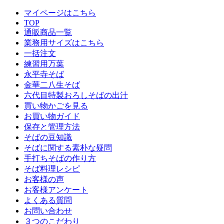
マイページはこちら
TOP
通販商品一覧
業務用サイズはこちら
一括注文
練習用万葉
永平寺そば
金華二八生そば
六代目特製おろしそばの出汁
買い物かごを見る
お買い物ガイド
保存と管理方法
そばの豆知識
そばに関する素朴な疑問
手打ちそばの作り方
そば料理レシピ
お客様の声
お客様アンケート
よくある質問
お問い合わせ
３つのこだわり