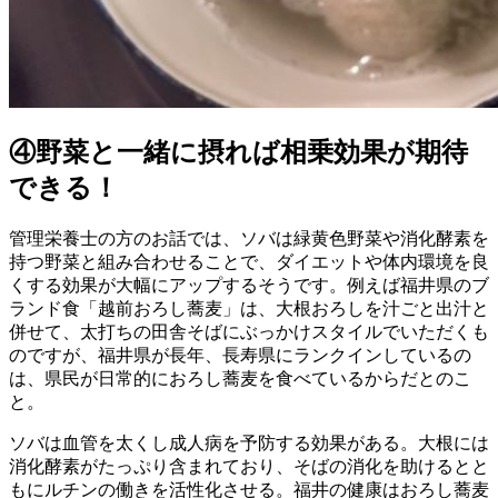
④野菜と一緒に摂れば相乗効果が期待
できる！
管理栄養士の方のお話では、ソバは緑黄色野菜や消化酵素を
持つ野菜と組み合わせることで、ダイエットや体内環境を良
くする効果が大幅にアップするそうです。例えば福井県のブ
ランド食「越前おろし蕎麦」は、大根おろしを汁ごと出汁と
併せて、太打ちの田舎そばにぶっかけスタイルでいただくも
のですが、福井県が長年、長寿県にランクインしているの
は、県民が日常的におろし蕎麦を食べているからだとのこ
と。
ソバは血管を太くし成人病を予防する効果がある。大根には
消化酵素がたっぷり含まれており、そばの消化を助けるとと
もにルチンの働きを活性化させる。福井の健康はおろし蕎麦