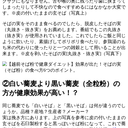
クサクにもなりません。舌や喉の奥に残ったり歯に挟まって
しまったりして不快なので食べすすめるにはなかなか大変で
す。※皮の付いたままの玄そば（写真上）
そばの実をそのまま食べるのでしたら、脱皮したそばの実
（丸抜き・抜き実）をお薦めします。番組でもこの丸抜き
（抜き実）が使用されていました。これでしたらご飯と同じ
ように炊いたり、素揚げしてポリポリ食べたり、参鶏湯のも
ち米の代わりに使ったりと一つの雑穀として用いることが出
来ます。※皮を剥いたそばの実[丸抜き・抜き実]（写真下）
②白い蕎麦より黒い蕎麦（全粒粉）の
方が健康効果が高い！？
同じ蕎麦でも「白いそば」と「黒いそば」は何が違うのでし
ょうか。品種？産地？生産者？メーカー？
実は挽き方にあります。上の写真を参考に皮の付いたままの
玄そばを石臼製粉すると黒っぽいそば粉になって、これで蕎