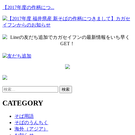
【2017年度の作柄につ...
検
索:
CATEGORY
そば用語
そばのうんちく
海外（アジア）