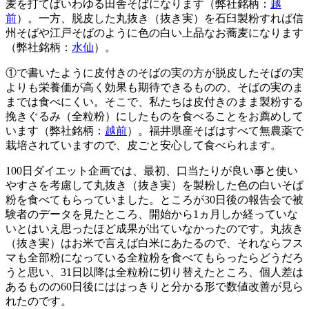
麦を打てばいわゆる田舎そばになります（弊社銘柄：
越
前
）。一方、脱皮した丸抜き（抜き実）を石臼製粉すれば信
州そばや江戸そばのように色の白い上品なお蕎麦になります
（弊社銘柄：
水仙
）。
①で書いたように皮付きのそばの実の方が脱皮したそばの実
よりも栄養価が高く効果も期待できるものの、そばの実のま
までは食べにくい。そこで、私たちは皮付きのまま製粉する
挽きぐるみ（全粒粉）にしたものを食べることをお薦めして
います（弊社銘柄：
越前
）。福井県産そばはすべて無農薬で
栽培されていますので、皮ごと安心して食べられます。
100日ダイエット企画では、最初、口当たりが良い事と使い
やすさを考慮して丸抜き（抜き実）を製粉した色の白いそば
粉を食べてもらっていました。ところが30日後の報告会で被
験者のデータを見たところ、開始から1ヵ月しか経っていな
いとはいえ思ったほど成果が出ていなかったのです。丸抜き
（抜き実）はお米で言えば白米にあたるので、それならフス
マも全部粉になっている全粒粉を食べてもらったらどうだろ
うと思い、31日以降は全粒粉に切り替えたところ、個人差は
あるものの60日後にははっきりと分かる形で数値改善が見ら
れたのです。