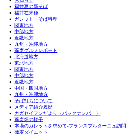
お知らせ
福井夏の新そば
福井在来種
ガレット・そば料理
関東地方
中部地方
近畿地方
九州・沖縄地方
蕎麦グルメレポート
北海道地方
東北地方
関東地方
中部地方
近畿地方
中国・四国地方
九州・沖縄地方
そば打ちについて
メディア紹介履歴
カガセイフンだより（バックナンバー）
蕎麦畑の様子
本場のガレットを求めて‐フランスブルターニュ訪問
蕎麦ダイエット