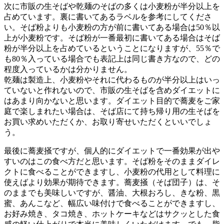
次に市販の生そばや乾麺のそばの多くは小麦粉が半分以上を
占めています。裏に書いてあるラベルを参考にしてくださ
い。そば粉よりも小麦粉の方が前に書いてある場合は50％以
上が小麦粉です。そば粉が一番最初に書いてある場合はそば
粉が半分以上を占めているということになりますが、55％で
も80％入っている場合でも表記上は同じ書き方なので、どの
程度入っているかは分かりません。
乾麺は製造上、小麦粉やそれに代わるものが半分以上はいっ
ていないと作れないので、市販の生そばを含めダイエットに
はあまり向かないと思います。ダイエット目的で蕎麦をご家
庭で楽しまれたい場合は、そば店にて持ち帰り用の生そばを
お買い求めいただくか、お取り寄せいただくといいでしょ
う。
最後に蕎麦掻ですが、個人的にダイエットで一番効果が出や
すいのはこの食べ方だと思います。そば粉をそのままダイレ
クトに食べることができますし、小麦粉の代用として料理に
使えばより効果が期待できます。蕎麦掻（そば団子）は、そ
のままでも美味しいですが、醤油、大根おろし、きな粉、黒
蜜、あんこなど、幅広い味付けで食べることができますし、
お好み焼き、タコ焼き、ホットケーキなどはサクッとした食