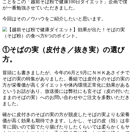
ことをこの「越前そば粉で健康100日ダイエット」企画で僕
が一番勉強させていただきました。
今回はそのノウハウをご紹介したいと思います。
①そばの実（皮付き／抜き実）の選び
方。
冒頭にも書きましたが、今年の6月と9月にＮＨＫあさイチで
そばの実の特集がありました。番組では皮付きのそばの実の
方が栄養価が高くダイエットや体内環境正常化に効果がある
というお話があり、放送後には弊社にも玄そば（皮の付いた
ままのそばの実）へのお問い合わせやご注文を多数いただき
ました。
確かに皮付きのそばの実の方が脱皮したそばの実よりも栄養
価が高く効果も期待できます。しかし、そばの皮（殻）は非
常に固いので茹でたり揚げたりしたくらいでは柔らかくもサ