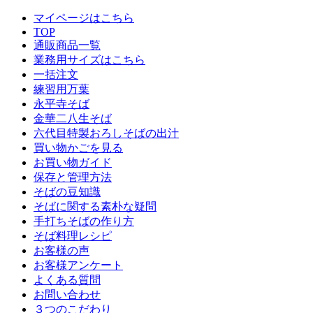
マイページはこちら
TOP
通販商品一覧
業務用サイズはこちら
一括注文
練習用万葉
永平寺そば
金華二八生そば
六代目特製おろしそばの出汁
買い物かごを見る
お買い物ガイド
保存と管理方法
そばの豆知識
そばに関する素朴な疑問
手打ちそばの作り方
そば料理レシピ
お客様の声
お客様アンケート
よくある質問
お問い合わせ
３つのこだわり