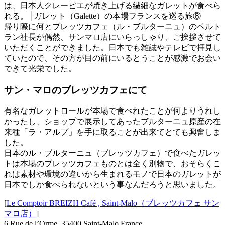
帰り際に何とブレッツカフェ（ル・ブルターニュ）のベルト
ラン社長が偶然、サンマロ店にいらっしゃり、ご挨拶させて
いただくことができました。日本でも雑誌やテレビで拝見し
ていたので、その方が目の前にいるとうことが感激でお会い
できて光栄でした。
サン・マロのブレッツカフェにて
有名なガレットロールが本場で食べれたことが何よりうれし
かったし、ショップで展示してあったブルターニュ原産の在
来種「ラ・アルプ」を手に取ることが出来てとても興奮しま
した。
日本のル・ブルターニュ（ブレッツカフェ）で食べたガレッ
トは本場のブレッツカフェものとは全く別物で、おそらくこ
れは素材や環境の違いから生まれるモノで日本のガレットが
日本でしか食べられないという事なんだろうと思いました。
[
Le Comptoir BREIZH Café , Saint-Malo（ブレッツカフェ サン
マロ店）
]
6 Rue de l’Orme, 35400 Saint-Malo,France