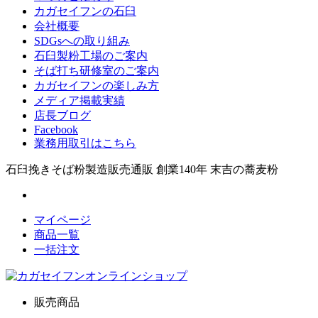
カガセイフンの石臼
会社概要
SDGsへの取り組み
石臼製粉工場のご案内
そば打ち研修室のご案内
カガセイフンの楽しみ方
メディア掲載実績
店長ブログ
Facebook
業務用取引はこちら
石臼挽きそば粉製造販売通販 創業140年 末吉の蕎麦粉
マイページ
商品一覧
一括注文
販売商品