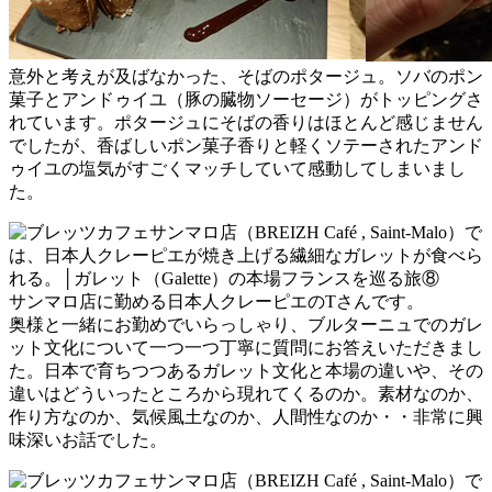
意外と考えが及ばなかった、そばのポタージュ。ソバのポン
菓子とアンドゥイユ（豚の臓物ソーセージ）がトッピングさ
れています。ポタージュにそばの香りはほとんど感じません
でしたが、香ばしいポン菓子香りと軽くソテーされたアンド
ゥイユの塩気がすごくマッチしていて感動してしまいまし
た。
サンマロ店に勤める日本人クレーピエのTさんです。
奥様と一緒にお勤めでいらっしゃり、ブルターニュでのガレ
ット文化について一つ一つ丁寧に質問にお答えいただきまし
た。日本で育ちつつあるガレット文化と本場の違いや、その
違いはどういったところから現れてくるのか。素材なのか、
作り方なのか、気候風土なのか、人間性なのか・・非常に興
味深いお話でした。