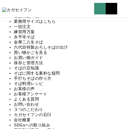
マイページはこちら
TOP
通販商品一覧
業務用サイズはこちら
一括注文
練習用万葉
永平寺そば
金華二八生そば
六代目特製おろしそばの出汁
買い物かごを見る
お買い物ガイド
保存と管理方法
そばの豆知識
そばに関する素朴な疑問
手打ちそばの作り方
そば料理レシピ
お客様の声
お客様アンケート
よくある質問
お問い合わせ
３つのこだわり
カガセイフンの石臼
会社概要
SDGsへの取り組み