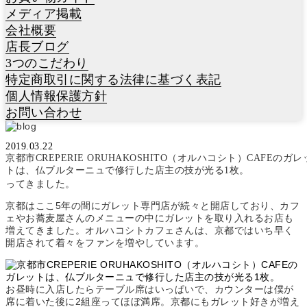
メディア掲載
会社概要
店長ブログ
3つのこだわり
特定商取引に関する法律に基づく表記
個人情報保護方針
お問い合わせ
2019.03.22
2019年3月14日（木）～3月24日（日）の期間内、関西エリアで
京都市CREPERIE ORUHAKOSHITO（オルハコシト）CAFEのガレ
開催されている、
ガレットフェア「FUKUI SOBAフェア」
実施店
トは、仏ブルターニュで修行した店主の技が光る1枚。
のCREPERIE ORUHAKOSHITO（オルハコシト）CAFEさんに行
ってきました。
京都はここ5年の間にガレット専門店が続々と開店しており、カフ
ェやお蕎麦屋さんのメニューの中にガレットを取り入れるお店も
増えてきました。オルハコシトカフェさんは、京都ではいち早く
開店されて着々をファンを増やしています。
お昼時に入店したらテーブル席はいっぱいで、カウンターは僕が
席に着いた後に2組座ってほぼ満席。京都にもガレット好きが増え