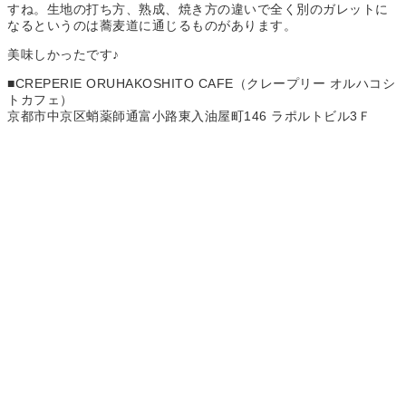
すね。生地の打ち方、熟成、焼き方の違いで全く別のガレットに
なるというのは蕎麦道に通じるものがあります。
美味しかったです♪
■CREPERIE ORUHAKOSHITO CAFE（クレープリー オルハコシ
トカフェ）
京都市中京区蛸薬師通富小路東入油屋町146 ラポルトビル3Ｆ