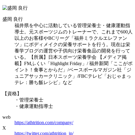
盛岡 良行
福井県を中心に活動している管理栄養士・健康運動指
導士。元スポーツジムのトレーナーで、これまで600人
以上のお客様やBCリーグ「福井ミラクルエレファン
ツ」にボディメイクの栄養サポートを行う。現在は栄
養学ブログの運営や子供向け栄養食品の開発を行って
いる。【所属】日本スポーツ栄養学会 【メディア掲
載】FMふくい「Highlight Friday」/ 福井新聞「ここがポ
イント！食事とからだ」/ベースボールマガジン社「ジ
ュニアサッカークリニック」/FBCテレビ「おじゃまっ
テレ：勝ち飯レシピ」など
【資格】
・管理栄養士
・健康運動指導士
web
https://athtrition.com/company/
X
https://twitter.com/athtrition_jp/