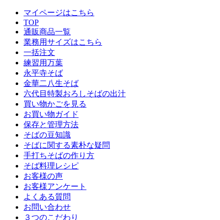
マイページはこちら
TOP
通販商品一覧
業務用サイズはこちら
一括注文
練習用万葉
永平寺そば
金華二八生そば
六代目特製おろしそばの出汁
買い物かごを見る
お買い物ガイド
保存と管理方法
そばの豆知識
そばに関する素朴な疑問
手打ちそばの作り方
そば料理レシピ
お客様の声
お客様アンケート
よくある質問
お問い合わせ
３つのこだわり