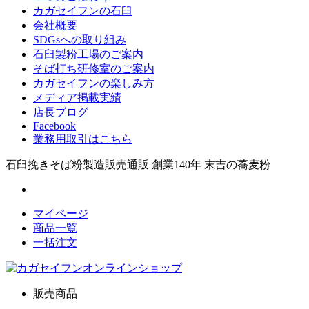
カガセイフンの石臼
会社概要
SDGsへの取り組み
石臼製粉工場のご案内
そば打ち研修室のご案内
カガセイフンの楽しみ方
メディア掲載実績
店長ブログ
Facebook
業務用取引はこちら
石臼挽きそば粉製造販売通販 創業140年 末吉の蕎麦粉
マイページ
商品一覧
一括注文
販売商品