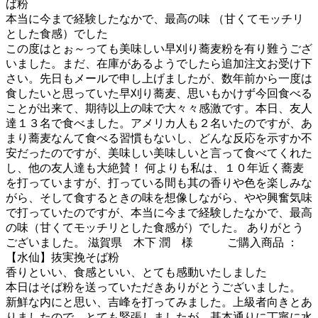
ば粉
本当に今まで経験したなかで、最高の味 （甘くてモッチリ
とした食感）でした
この度はとぉ～っても美味しい早刈り蕎麦粉を有り難うござ
いました。まだ、在庫があるようでしたら追加注文お受け下
さい。先日もメールで申し上げましたが、数年前から一度は
食したいと思っていた早刈り蕎麦、思いもかけず今回食べる
ことが出来て、期待以上の味で大々々感激です。本日、友人
達１３名で食べました。アメリカ人も２名いたのですが、あ
まり蕎麦なんて食べる習慣もないし、どんな反応を示すか不
安だったのですが、美味しい美味しいと言って食べてくれた
し、他の友人達も大絶賛！ 何よりも私は、１０年近く蕎麦
を打っていますが、打っている間も其の香りや色を楽しみな
がら、そして食するときの味を想像しながら、やや興奮気味
で打っていたのですが、本当に今まで経験したなかで、最高
の味（甘くてモッチリとした食感が）でした。 ありがとう
ございました。 滋賀県 木下 潤 様 ご購入商品 ：
【水仙】抜実挽そば粉
香りといい、食感といい、とても感動いたしました
本日はそば粉を送っていただきありがとうございました。
新鮮な内にと思い、吉峰を打ってみました。上級者向きとあ
りましたので、とても緊張しましたが、基本通りに丁寧に水