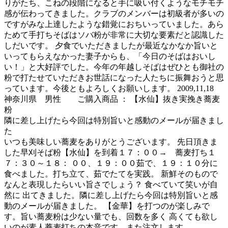
りがたち、こねの段階になると手に吸い付くようなモチモチ
感が伝わってきました。クラブのメンバーは初級者が多いの
ですがみな上達したような錯覚におちいっていました。あら
ためて手打ちそばはソバ粉が非常に大切な要素だと認識した
しだいです。 夕食でいただきましたが最近なかなか旨いと
いってもらえなかった妻子からも、「今日のそばはおいし
い！」と大好評でした。今年の年越しそばはぜひとも御社の
粉で打たせていただきお世話になった人たちに振舞おうと思
っています。今後ともよろしくお願いします。 2009,11,18
神奈川県 男性 ご購入商品 ： 【水仙】抜き実挽き蕎麦
粉
隣に差し上げたら今回は特別旨いと感動のメールが届きまし
た
いつも美味しい蕎麦をありがとうございます。 先日頂きま
した早刈そば粉【水仙】を到着１７：００→ 蕎麦打ち１
７：３０～１８： ００、１９：００茹で、１９：１０分に
食べました。打ち立て、茹でたてを実践。 新鮮そのもので
なんと表現したらいい旨さでしょう？ 食べていて笑いが自
然に 出てきました。隣に差し上げたら今回は特別旨いと感
動のメールが届きました。 【金華】を打つのが楽しみで
す。旨い蕎麦粉は少ない量でも、回数を多く 高くても欲し
いのが素人蕎麦打ちの本音です。また注文します。