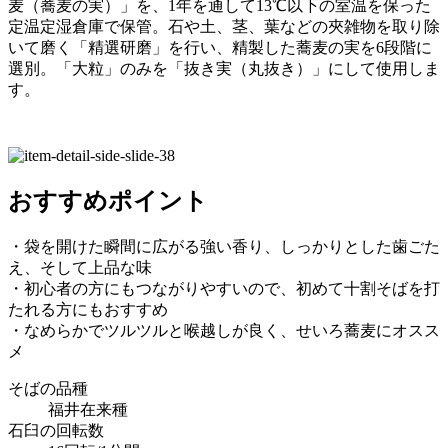
麦（蕎麦の実）」を、1年を通して13℃以下の室温を保った
定温定湿倉庫で保管。石や土、茎、葉などの夾雑物を取り除
いて磨く「精選研磨」を行い、精製した蕎麦の実を6段階に
選別。「大粒」のみを「抜き実（丸抜き）」にして使用しま
す。
おすすめポイント
・袋を開けた瞬間に広がる強い香り、しっかりとした歯ごた
え、そして上品な味
・初心者の方にもつながりやすいので、初めて十割そばを打
たれる方にもおすすめ
・なめらかでツルツルと喉越しが良く、せいろ蕎麦にオスス
メ
そばの品種
福井在来種
石臼の回転数