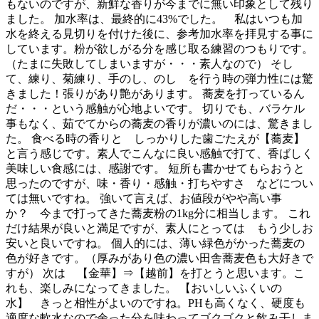
もないのですが、新鮮な香りが今までに無い印象として残り
ました。 加水率は、最終的に43%でした。 私はいつも加
水を終える見切りを付けた後に、参考加水率を拝見する事に
しています。粉が欲しがる分を感じ取る練習のつもりです。
（たまに失敗してしまいますが・・・素人なので） そし
て、練り、菊練り、手のし、のし を行う時の弾力性には驚
きました！張りがあり艶があります。 蕎麦を打っているん
だ・・・という感触が心地よいです。 切りでも、バラケル
事もなく、茹でてからの蕎麦の香りが濃いのには、驚きまし
た。 食べる時の香りと しっかりした歯ごたえが【蕎麦】
と言う感じです。素人でこんなに良い感触で打て、香ばしく
美味しい食感には、感謝です。 短所も書かせてもらおうと
思ったのですが、味・香り・感触・打ちやすさ などについ
ては無いですね。 強いて言えば、お値段がやや高い事
か？ 今まで打ってきた蕎麦粉の1kg分に相当します。 これ
だけ結果が良いと満足ですが、素人にとっては もう少しお
安いと良いですね。 個人的には、薄い緑色がかった蕎麦の
色が好きです。（厚みがあり色の濃い田舎蕎麦色も大好きで
すが） 次は 【金華】⇒【越前】を打とうと思います。こ
れも、楽しみになってきました。 【おいしいふくいの
水】 きっと相性がよいのですね。PHも高くなく、硬度も
適度な軟水なので余った分を味わってゴクゴクと飲み干しま