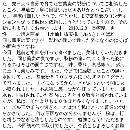
た、先日より自分で育てた玄蕎麦の製粉についてご相談した
ところ、早速ご丁寧に回答いただきありがとうございまし
た。 年末は難しいそうで、何とか1月まで玄蕎麦のコンディ
ションを保って製粉を依頼しようと思っていますので、その
折にもよろしくお願いします。 2010,12,3 長崎県 男
性 ご購入商品 ：【水仙】抜実挽（丸抜き）そば粉
同じ蕎麦の実ですが、製粉の違いで違った姿になるのはそば
の面白さですね
今日、越前と水仙を打って食べました。美味しくいただきま
した。 同じ蕎麦の実ですが、製粉の違いで全く違った姿に
なるのはそばの面白さですね。 味、香り、食感等々。 残り
に三つも楽しみです。 また、今までに経験したことの無い
水回しでした。 蕎麦粉５００グラムにつなぎ２００グラム
で打ちました。 手水になってから、水があっという間に吸
い取られました。不思議に感じながら打っ ていました。 加
水も、同封されていた案内によると４０数％と書かれていま
すが、私は、それよりも１０％ほど多くなりました。 それ
で、ズル玉や柔らか過ぎることは無く私にとって普通のやわ
らかさでした。 何が原因なのか分かりませんが、粉は、打
ち粉もつなぎも注もしたものです。 勉強させていただきま
した。 今回初めての取引でしたが、今後ともよろしくお願