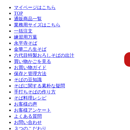
マイページはこちら
TOP
通販商品一覧
業務用サイズはこちら
一括注文
練習用万葉
永平寺そば
金華二八生そば
六代目特製おろしそばの出汁
買い物かごを見る
お買い物ガイド
保存と管理方法
そばの豆知識
そばに関する素朴な疑問
手打ちそばの作り方
そば料理レシピ
お客様の声
お客様アンケート
よくある質問
お問い合わせ
３つのこだわり