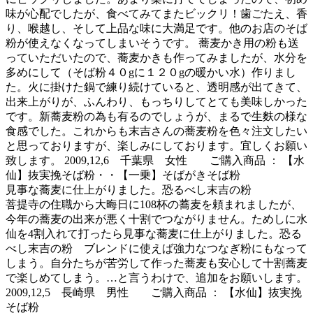
味が心配でしたが、食べてみてまたビックリ！歯ごたえ、香
り、喉越し、そして上品な味に大満足です。他のお店のそば
粉が使えなくなってしまいそうです。 蕎麦かき用の粉も送
っていただいたので、蕎麦かきも作ってみましたが、水分を
多めにして（そば粉４０gに１２０gの暖かい水）作りまし
た。火に掛けた鍋で練り続けていると、透明感が出てきて、
出来上がりが、ふんわり、もっちりしてとても美味しかった
です。新蕎麦粉の為も有るのでしょうが、まるで生麩の様な
食感でした。これからも末吉さんの蕎麦粉を色々注文したい
と思っておりますが、楽しみにしております。宜しくお願い
致します。 2009,12,6 千葉県 女性 ご購入商品 ： 【水
仙】抜実挽そば粉・・【一乗】そばがきそば粉
見事な蕎麦に仕上がりました。恐るべし末吉の粉
菩提寺の住職から大晦日に108杯の蕎麦を頼まれましたが、
今年の蕎麦の出来が悪く十割でつながりません。ためしに水
仙を4割入れて打ったら見事な蕎麦に仕上がりました。恐る
べし末吉の粉 ブレンドに使えば強力なつなぎ粉にもなって
しまう。自分たちが苦労して作った蕎麦も安心して十割蕎麦
で楽しめてしまう。…と言うわけで、追加をお願いします。
2009,12,5 長崎県 男性 ご購入商品 ： 【水仙】抜実挽
そば粉