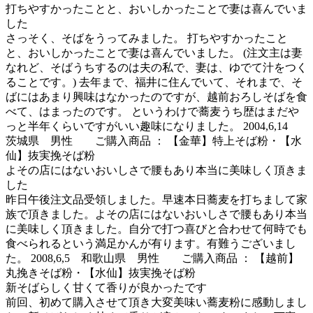
打ちやすかったことと、おいしかったことで妻は喜んでいま
した
さっそく、そばをうってみました。 打ちやすかったこと
と、おいしかったことで妻は喜んでいました。 (注文主は妻
なれど、そばうちするのは夫の私で、妻は、ゆでて汁をつく
ることです。) 去年まで、福井に住んでいて、それまで、そ
ばにはあまり興味はなかったのですが、越前おろしそばを食
べて、はまったのです。 というわけで蕎麦うち歴はまだや
っと半年くらいですがいい趣味になりました。 2004,6,14
茨城県 男性 ご購入商品 ： 【金華】特上そば粉・【水
仙】抜実挽そば粉
よその店にはないおいしさで腰もあり本当に美味しく頂きま
した
昨日午後注文品受領しました。早速本日蕎麦を打ちまして家
族で頂きました。よその店にはないおいしさで腰もあり本当
に美味しく頂きました。自分で打つ喜びと合わせて何時でも
食べられるという満足かんが有ります。有難うございまし
た。 2008,6,5 和歌山県 男性 ご購入商品 ： 【越前】
丸挽きそば粉・【水仙】抜実挽そば粉
新そばらしく甘くて香りが良かったです
前回、初めて購入させて頂き大変美味い蕎麦粉に感動しまし