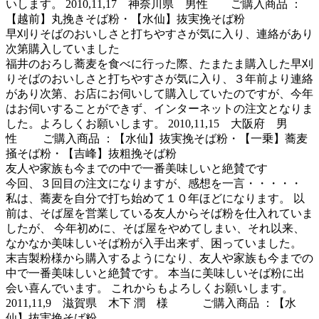
いします。 2010,11,17 神奈川県 男性 ご購入商品 ：
【越前】丸挽きそば粉・【水仙】抜実挽そば粉
早刈りそばのおいしさと打ちやすさが気に入り、連絡があり
次第購入していました
福井のおろし蕎麦を食べに行った際、たまたま購入した早刈
りそばのおいしさと打ちやすさが気に入り、３年前より連絡
があり次第、お店にお伺いして購入していたのですが、今年
はお伺いすることができず、インターネットの注文となりま
した。よろしくお願いします。 2010,11,15 大阪府 男
性 ご購入商品 ：【水仙】抜実挽そば粉・【一乗】蕎麦
掻そば粉・【吉峰】抜粗挽そば粉
友人や家族も今までの中で一番美味しいと絶賛です
今回、３回目の注文になりますが、感想を一言・・・・・
私は、蕎麦を自分で打ち始めて１０年ほどになります。 以
前は、そば屋を営業している友人からそば粉を仕入れていま
したが、 今年初めに、そば屋をやめてしまい、それ以来、
なかなか美味しいそば粉が入手出来ず、困っていました。
末吉製粉様から購入するようになり、友人や家族も今までの
中で一番美味しいと絶賛です。 本当に美味しいそば粉に出
会い喜んでいます。 これからもよろしくお願いします。
2011,11,9 滋賀県 木下 潤 様 ご購入商品 ：【水
仙】抜実挽そば粉