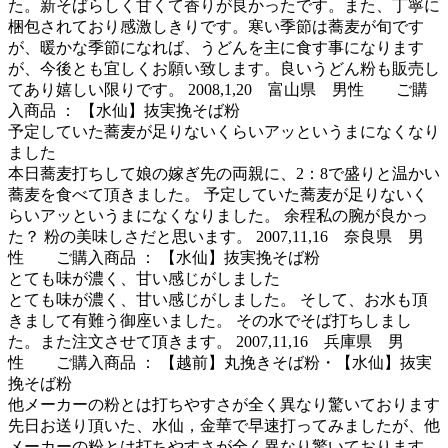
た。新そばらしく甘くて香りが良かったです。また、丁寧に
梱包されており感激しきりです。寒い季節は蕎麦が旬です
が、暖かな季節になれば、うどんを主に食す事になります
が、今後とも宜しくお願い致します。良いうどん粉も販売し
てあり嬉しい限りです。 2008,1,20 富山県 男性 ご購
入商品 ： 【水仙】抜実挽そば粉
予定していた蕎麦が足りないくらいアッというまになくなり
ました
本日蕎麦打ちして娘の嫁ぎ先の両親に、2：8で盛りと温かい
蕎麦を食べて頂きました。 予定していた蕎麦が足りないく
らいアッというまになくなりました。 余程私の腕が良かっ
た？ 粉の美味しさだと思います。 2007,11,16 奈良県 男
性 ご購入商品 ： 【水仙】抜実挽そば粉
とても味が濃く、甘い感じがしました
とても味が濃く、甘い感じがしました。 そして、お水も頂
きまして有難う御座いました。 その水でそば打ちしまし
た。また注文させて頂きます。 2007,11,16 兵庫県 男
性 ご購入商品 ： 【越前】丸挽きそば粉・【水仙】抜実
挽そば粉
他メーカーの粉とは打ちやすさが全く異なり驚いております
先日お送り頂いた、水仙，金華で早速打ってみましたが、他
メーカーの粉とは打ちやすさが全く異なり驚いております。