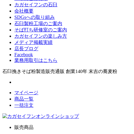
カガセイフンの石臼
会社概要
SDGsへの取り組み
石臼製粉工場のご案内
そば打ち研修室のご案内
カガセイフンの楽しみ方
メディア掲載実績
店長ブログ
Facebook
業務用取引はこちら
石臼挽きそば粉製造販売通販 創業140年 末吉の蕎麦粉
マイページ
商品一覧
一括注文
販売商品