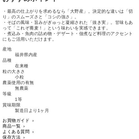
・最高の仕上がりを求めるなら「大野産」。決定的な違いは「切
り」のスムーズさと「コシの強さ」。
・そばの風味・旨みがぎゅっと凝縮された「抜き実」。甘味もあ
って「これぞ蕎麦！」という味わいを実感できます。
・煮込み・魚肉の詰め物・デザート・佃煮など料理のアクセント
にもご活用いただけます。
産地
福井県内産
品種
在来種
粒の大きさ
小粒
農薬使用の有無
無農薬
等級
1等
賞味期限
製造日より1ヶ月
お買物ガイド ›
商品一覧 ›
よくある質問 ›
保存方法 ›