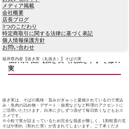
メディア掲載
会社概要
店長ブログ
3つのこだわり
特定商取引に関する法律に基づく表記
個人情報保護方針
お問い合わせ
福井県内産【抜き実（丸抜き）】そばの実
福井県内産【抜き実（丸抜き）】そばの
実
抜き実は、そばの風味・旨みがぎゅっと凝縮されているので煮込
み・魚肉の詰め物・デザート・佃煮などなど料理のアクセントに
ご活用いただけます。白米に少しずつ混ぜて毎日炊くなどもおス
スメです。
※小粒で実が詰まっているため完全な脱皮が難しく、1割程度の玄
そばや割れ（割れた実）が含まれてしまいます。ご了承くださ