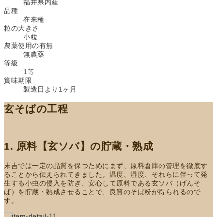
福井県内産
品種
在来種
粒の大きさ
小粒
農薬使用の有無
無農薬
等級
1等
賞味期限
製造日より1ヶ月
玄そばの工程
1. 原料【玄ソバ】の貯蔵・熟成
末吉では一定の品質を保つためにまず、原料倉庫の管理を徹底す
ることから伝えられてきました。温度、湿度、それらに伴って発
生する小虫の侵入を防ぎ、安心して原料である玄ソバ（げんそ
ば）を貯蔵・熟成させることで、良質のそば粉が得られるので
す。