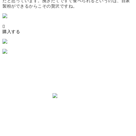
だと思っています。
挽きたてですぐ食べられるというのは、自家
製粉ができるからこその贅沢
ですね。

購入する
株式会社カガセイフン
〒910-0804 福井県福井市高木中央1丁目3004番地
特定商取引法
個人情報保護方針