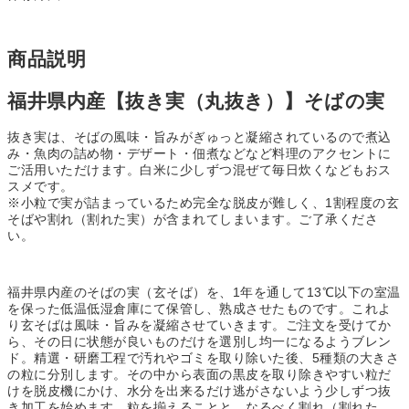
商品説明
福井県内産【抜き実（丸抜き）】そばの実
抜き実は、そばの風味・旨みがぎゅっと凝縮されているので煮込
み・魚肉の詰め物・デザート・佃煮などなど料理のアクセントに
ご活用いただけます。白米に少しずつ混ぜて毎日炊くなどもおス
スメです。
※小粒で実が詰まっているため完全な脱皮が難しく、1割程度の玄
そばや割れ（割れた実）が含まれてしまいます。ご了承くださ
い。
福井県内産のそばの実（玄そば）を、1年を通して13℃以下の室温
を保った低温低湿倉庫にて保管し、熟成させたものです。これよ
り玄そばは風味・旨みを凝縮させていきます。ご注文を受けてか
ら、その日に状態が良いものだけを選別し均一になるようブレン
ド。精選・研磨工程で汚れやゴミを取り除いた後、5種類の大きさ
の粒に分別します。その中から表面の黒皮を取り除きやすい粒だ
けを脱皮機にかけ、水分を出来るだけ逃がさないよう少しずつ抜
き加工を始めます。粒を揃えることと、なるべく割れ（割れた