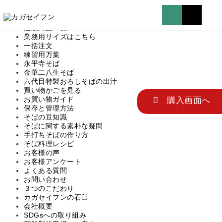
マイページはこちら
TOP
通販商品一覧
業務用サイズはこちら
一括注文
練習用万葉
永平寺そば
金華二八生そば
六代目特製おろしそばの出汁
買い物かごを見る
お買い物ガイド
 購入画面へ
保存と管理方法
そばの豆知識
そばに関する素朴な疑問
手打ちそばの作り方
そば料理レシピ
お客様の声
お客様アンケート
よくある質問
お問い合わせ
３つのこだわり
カガセイフンの石臼
会社概要
SDGsへの取り組み