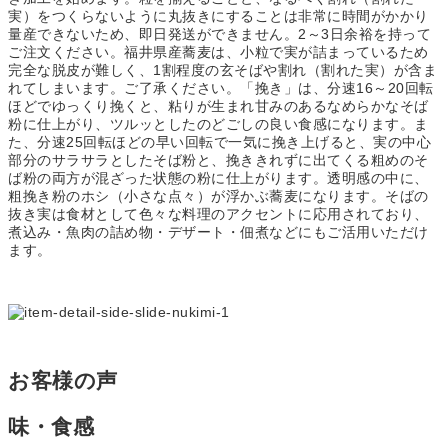
実）をつくらないように丸抜きにすることは非常に時間がかかり
量産できないため、即日発送ができません。2～3日余裕を持って
ご注文ください。福井県産蕎麦は、小粒で実が詰まっているため
完全な脱皮が難しく、1割程度の玄そばや割れ（割れた実）が含ま
れてしまいます。ご了承ください。「挽き」は、分速16～20回転
ほどでゆっくり挽くと、粘りが生まれ甘みのあるなめらかなそば
粉に仕上がり、ツルッとしたのどごしの良い食感になります。ま
た、分速25回転ほどの早い回転で一気に挽き上げると、実の中心
部分のサラサラとしたそば粉と、挽ききれずに出てくる粗めのそ
ば粉の両方が混ざった状態の粉に仕上がります。透明感の中に、
粗挽き粉のホシ（小さな点々）が浮かぶ蕎麦になります。そばの
抜き実は食材として色々な料理のアクセントに応用されており、
煮込み・魚肉の詰め物・デザート・佃煮などにもご活用いただけ
ます。
お客様の声
味・食感