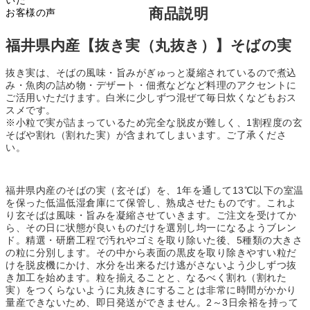
いた
商品説明
お客様の声
福井県内産【抜き実（丸抜き）】そばの実
抜き実は、そばの風味・旨みがぎゅっと凝縮されているので煮込
み・魚肉の詰め物・デザート・佃煮などなど料理のアクセントに
ご活用いただけます。白米に少しずつ混ぜて毎日炊くなどもおス
スメです。
※小粒で実が詰まっているため完全な脱皮が難しく、1割程度の玄
そばや割れ（割れた実）が含まれてしまいます。ご了承くださ
い。
福井県内産のそばの実（玄そば）を、1年を通して13℃以下の室温
を保った低温低湿倉庫にて保管し、熟成させたものです。これよ
り玄そばは風味・旨みを凝縮させていきます。ご注文を受けてか
ら、その日に状態が良いものだけを選別し均一になるようブレン
ド。精選・研磨工程で汚れやゴミを取り除いた後、5種類の大きさ
の粒に分別します。その中から表面の黒皮を取り除きやすい粒だ
けを脱皮機にかけ、水分を出来るだけ逃がさないよう少しずつ抜
き加工を始めます。粒を揃えることと、なるべく割れ（割れた
実）をつくらないように丸抜きにすることは非常に時間がかかり
量産できないため、即日発送ができません。2～3日余裕を持って