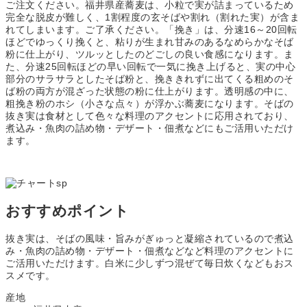
ご注文ください。福井県産蕎麦は、小粒で実が詰まっているため
完全な脱皮が難しく、1割程度の玄そばや割れ（割れた実）が含ま
れてしまいます。ご了承ください。「挽き」は、分速16～20回転
ほどでゆっくり挽くと、粘りが生まれ甘みのあるなめらかなそば
粉に仕上がり、ツルッとしたのどごしの良い食感になります。ま
た、分速25回転ほどの早い回転で一気に挽き上げると、実の中心
部分のサラサラとしたそば粉と、挽ききれずに出てくる粗めのそ
ば粉の両方が混ざった状態の粉に仕上がります。透明感の中に、
粗挽き粉のホシ（小さな点々）が浮かぶ蕎麦になります。そばの
抜き実は食材として色々な料理のアクセントに応用されており、
煮込み・魚肉の詰め物・デザート・佃煮などにもご活用いただけ
ます。
おすすめポイント
抜き実は、そばの風味・旨みがぎゅっと凝縮されているので煮込
み・魚肉の詰め物・デザート・佃煮などなど料理のアクセントに
ご活用いただけます。白米に少しずつ混ぜて毎日炊くなどもおス
スメです。
産地