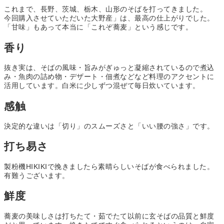
これまで、長野、茨城、栃木、山形のそばを打ってきました。
今回購入させていただいた
大野産」は、最高の仕上がりでした。
「甘味」もあって本当に
「これぞ蕎麦」
という感じです。
香り
抜き実は、
そばの風味・旨みがぎゅっと凝縮
されているので煮込
み・魚肉の詰め物・デザート・佃煮などなど
料理のアクセント
に
活用しています。白米に少しずつ混ぜて毎日炊いています。
感触
決定的な違いは
「切り」のスムーズさと「いい腰の強さ」
です。
打ち易さ
製粉機HIKIKIで挽きましたら
素晴らしいそばが食べられました。
有難うございます。
鮮度
蕎麦の美味しさは打ちたて・茹でたて以前に玄そばの品質と鮮度