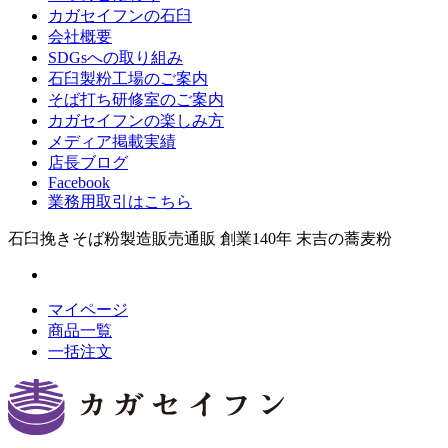
カガセイフンの石臼
会社概要
SDGsへの取り組み
石臼製粉工場のご案内
そば打ち研修室のご案内
カガセイフンの楽しみ方
メディア掲載実績
店長ブログ
Facebook
業務用取引はこちら
石臼挽きそば粉製造販売通販 創業140年 末吉の蕎麦粉
マイページ
商品一覧
一括注文