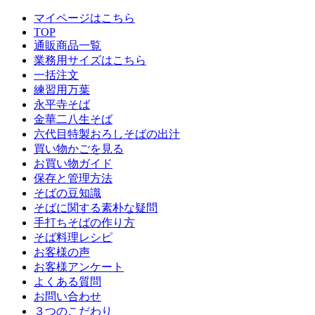
マイページはこちら
TOP
通販商品一覧
業務用サイズはこちら
一括注文
練習用万葉
永平寺そば
金華二八生そば
六代目特製おろしそばの出汁
買い物かごを見る
お買い物ガイド
保存と管理方法
そばの豆知識
そばに関する素朴な疑問
手打ちそばの作り方
そば料理レシピ
お客様の声
お客様アンケート
よくある質問
お問い合わせ
３つのこだわり