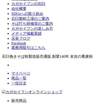
カガセイフンの石臼
会社概要
SDGsへの取り組み
石臼製粉工場のご案内
そば打ち研修室のご案内
カガセイフンの楽しみ方
メディア掲載実績
店長ブログ
Facebook
業務用取引はこちら
石臼挽きそば粉製造販売通販 創業140年 末吉の蕎麦粉
マイページ
商品一覧
一括注文
販売商品