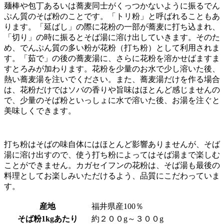
麺棒や包丁あるいは蕎麦同士がくっつかないように振るでん
ぷん質のそば粉のことです。「トリ粉」と呼ばれることもあ
ります。「延ばし」の際に花粉の一部が蕎麦に打ち込まれ、
「切り」の時に振るとそば湯に溶け出していきます。そのた
め、でんぷん質の多い粉が花粉（打ち粉）として利用されま
す。「茹で」の後の蕎麦湯に、さらに花粉を溶かせばますま
すとろみが加わります。花粉を少量のお水で少し溶いた後、
熱い蕎麦湯を注いでください。また、蕎麦湯だけを作る場合
は、花粉だけではソバの香りや旨味はほとんど感じませんの
で、少量のそば粉といっしょに水で溶いた後、お湯を注ぐと
美味しくできます。
打ち粉はそばの味自体にはほとんど影響ありませんが、そば
湯に溶け出すので、使う打ち粉によってはそば湯まで楽しむ
ことができません。カガセイフンの花粉は、そば湯も最後の
料理としてお楽しみいただけるよう、品質にこだわっていま
す。
産地
福井県産100％
そば粉1kgあたり
約２００g～３００g