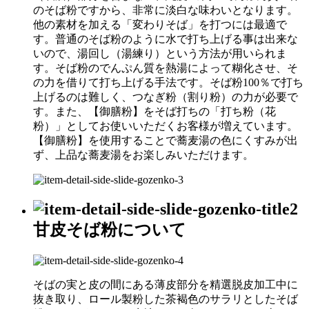
のそば粉ですから、非常に淡白な味わいとなります。
他の素材を加える「変わりそば」を打つには最適で
す。普通のそば粉のように水で打ち上げる事は出来な
いので、湯回し（湯練り）という方法が用いられま
す。そば粉のでんぷん質を熱湯によって糊化させ、そ
の力を借りて打ち上げる手法です。そば粉100％で打ち
上げるのは難しく、つなぎ粉（割り粉）の力が必要で
す。また、【御膳粉】をそば打ちの「打ち粉（花
粉）」としてお使いいただくお客様が増えています。
【御膳粉】を使用することで蕎麦湯の色にくすみが出
ず、上品な蕎麦湯をお楽しみいただけます。
甘皮そば粉について
そばの実と皮の間にある薄皮部分を精選脱皮加工中に
抜き取り、ロール製粉した茶褐色のサラリとしたそば