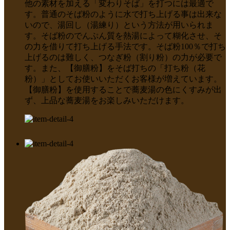
他の素材を加える「変わりそば」を打つには最適で
す。普通のそば粉のように水で打ち上げる事は出来な
いので、湯回し（湯練り）という方法が用いられま
す。そば粉のでんぷん質を熱湯によって糊化させ、そ
の力を借りて打ち上げる手法です。そば粉100％で打ち
上げるのは難しく、つなぎ粉（割り粉）の力が必要で
す。また、【御膳粉】をそば打ちの「打ち粉（花
粉）」としてお使いいただくお客様が増えています。
【御膳粉】を使用することで蕎麦湯の色にくすみが出
ず、上品な蕎麦湯をお楽しみいただけます。