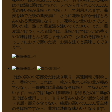
はそば湯に溶け出すので、ソバから作られるでんぷん
質の多い粉が花粉（打ち粉）として利用されます。蕎
麦をゆでた後の蕎麦湯に、さらに花粉を溶かせばとろ
みのある蕎麦湯になります。花粉を少量のお水で少し
溶いた後、熱した蕎麦湯を注いでください。また、蕎
麦湯だけつくられる場合は、花粉だけではソバの香り
や旨味はほとんど感じませんので、少量のそば粉とい
っしょにお水で溶いた後、お湯を注ぐと美味しくでき
ます。
そばの実の中芯部分だけ抜き取り、高速回転で製粉し
た一番粉です。これは、一粒から取れる粉の量が極め
て少なく、一般的にに最高級なそば粉として扱われて
います。当店では1kgの【御膳粉】を得るために10kgの
玄そばを使用します。香りや旨みのある中層から外層
（表層）部分を含まない、純度の高いでんぷん質主体
のそば粉ですから、非常に淡白な味わいとなります。