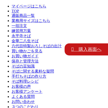
マイページはこちら
TOP
通販商品一覧
業務用サイズはこちら
一括注文
練習用万葉
永平寺そば
金華二八生そば
六代目特製おろしそばの出汁
 購入画面へ
買い物かごを見る
お買い物ガイド
保存と管理方法
そばの豆知識
そばに関する素朴な疑問
手打ちそばの作り方
そば料理レシピ
お客様の声
お客様アンケート
よくある質問
お問い合わせ
３つのこだわり