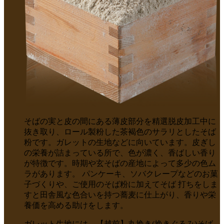
そばの実と皮の間にある薄皮部分を精選脱皮加工中に
抜き取り、ロール製粉した茶褐色のサラリとしたそば
粉です。ガレットの生地などに向いています。皮ぎし
の栄養が詰まっている所で、色が濃く、香ばしい香り
が特徴です。時期や玄そばの産地によって多少の色ム
ラがあります。 パンケーキ、ソバクレープなどのお菓
子づくりや、ご使用のそば粉に加えてそば 打ちをしま
すと田舎風な色合いを持つ蕎麦に仕上がり、香りや栄
養価を高める助けをします。
ガレット生地には、【越前】丸挽き(挽きぐるみ)そば