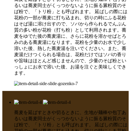
るいは蕎麦同士がくっつかないように振る澱粉質のそ
ば粉で、「トリ粉」とも呼ばれます。 延ばしの際には
花粉の一部が蕎麦に打ち込まれ、切りの時にふる花粉
はそば湯に溶け出すので、ソバから作られるでんぷん
質の多い粉が花粉（打ち粉）として利用されます。蕎
麦をゆでた後の蕎麦湯に、さらに花粉を溶かせばとろ
みのある蕎麦湯になります。花粉を少量のお水で少し
溶いた後、熱した蕎麦湯を注いでください。また、蕎
麦湯だけつくられる場合は、花粉だけではソバの香り
や旨味はほとんど感じませんので、少量のそば粉とい
っしょにお水で溶いた後、お湯を注ぐと美味しくでき
ます。
蕎麦を延ばすときや切るときに、生地が麺棒や包丁あ
るいは蕎麦同士がくっつかないように振る澱粉質のそ
ば粉で、「トリ粉」とも呼ばれます。 延ばしの際には
花粉の一部が蕎麦に打ち込まれ、切りの時にふる花粉