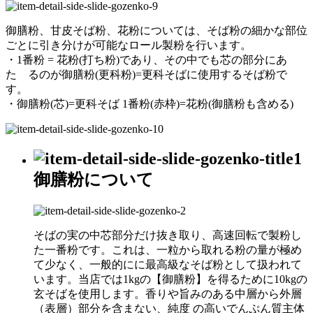
御膳粉、甘皮そば粉、花粉については、そば粉の細かな部位
ごとに引き分けが可能なロール製粉を行います。
・1番粉 = 花粉(打ち粉)であり、その中でも芯の部分にあ
た るのが御膳粉(更科粉)=更科そばに使用するそば粉で
す。
・御膳粉(芯)=更科そば 1番粉(赤枠)=花粉(御膳粉も含める)
御膳粉について
そばの実の中芯部分だけ抜き取り、高速回転で製粉し
た一番粉です。これは、一粒から取れる粉の量が極め
て少なく、一般的にに最高級なそば粉として扱われて
います。当店では1kgの【御膳粉】を得るために10kgの
玄そばを使用します。香りや旨みのある中層から外層
（表層）部分を含まない、純度 の高いでんぷん質主体