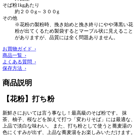
そば粉1kgあたり
約２００g～３００g
その他
※花粉の製粉時、挽き始めと挽き終りにやや薄黒い花
粉が出てくるため製袋するとマーブル状に見えること
がありますが、品質には全く問題ありません。
お買物ガイド ›
商品一覧 ›
よくある質問 ›
保存方法 ›
商品説明
【花粉】打ち粉
新鮮さにおいては言う事なし！最高級のそば粉です。 抹
茶、柚子、桜などを加えて打つ「変わりそば」には最適な、
上品で淡白な味わい。 また、打ち粉として使うと蕎麦湯の
色にくすみが出ず、上品な蕎麦湯をお楽しみいただけます。