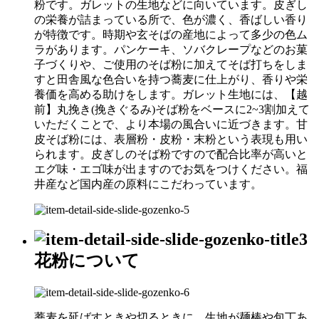
粉です。ガレットの生地などに向いています。皮ぎし
の栄養が詰まっている所で、色が濃く、香ばしい香り
が特徴です。時期や玄そばの産地によって多少の色ム
ラがあります。パンケーキ、ソバクレープなどのお菓
子づくりや、ご使用のそば粉に加えてそば打ちをしま
すと田舎風な色合いを持つ蕎麦に仕上がり、香りや栄
養価を高める助けをします。ガレット生地には、【越
前】丸挽き(挽きぐるみ)そば粉をベースに2~3割加えて
いただくことで、より本場の風合いに近づきます。甘
皮そば粉には、表層粉・皮粉・末粉という表現も用い
られます。皮ぎしのそば粉ですので配合比率が高いと
エグ味・エゴ味が出ますのでお気をつけください。福
井産など国内産の原料にこだわっています。
花粉について
蕎麦を延ばすときや切るときに、生地が麺棒や包丁あ