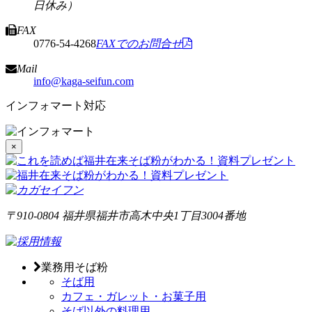
日休み）
FAX
0776-54-4268
FAXでのお問合せ
Mail
info@kaga-seifun.com
インフォマート対応
×
〒910-0804
福井県福井市高木中央1丁目3004番地
業務用そば粉
そば用
カフェ・ガレット・お菓子用
そば以外の料理用