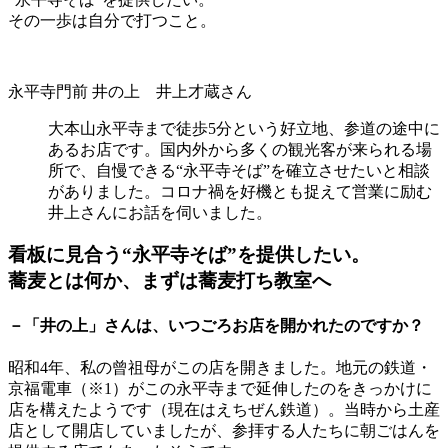
その一歩は自分で打つこと。
永平寺門前 井の上 井上才蔵さん
大本山永平寺まで徒歩5分という好立地、参道の途中に
あるお店です。国内外から多くの観光客が来られる場
所で、自慢できる“永平寺そば”を確立させたいと相談
がありました。コロナ禍を好機とも捉えて営業に励む
井上さんにお話を伺いました。
看板に見合う“永平寺そば”を提供したい。
蕎麦とは何か、まずは蕎麦打ち教室へ
－「井の上」さんは、いつごろお店を開かれたのですか？
昭和4年、私の曾祖母がこの店を開きました。地元の鉄道・
京福電車（※1）がこの永平寺まで延伸したのをきっかけに
店を構えたようです（現在はえちぜん鉄道）。当時から土産
店として開店していましたが、参拝する人たちに朝ごはんを