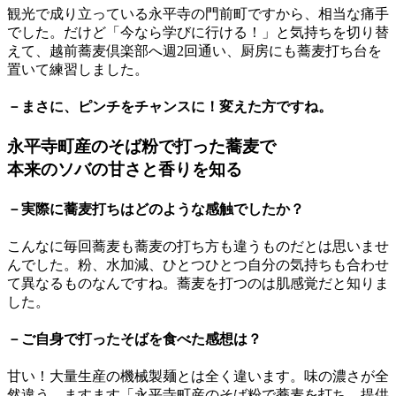
観光で成り立っている永平寺の門前町ですから、相当な痛手
でした。だけど「今なら学びに行ける！」と気持ちを切り替
えて、越前蕎麦倶楽部へ週2回通い、厨房にも蕎麦打ち台を
置いて練習しました。
－まさに、ピンチをチャンスに！変えた方ですね。
永平寺町産のそば粉で打った蕎麦で
本来のソバの甘さと香りを知る
－実際に蕎麦打ちはどのような感触でしたか？
こんなに毎回蕎麦も蕎麦の打ち方も違うものだとは思いませ
んでした。粉、水加減、ひとつひとつ自分の気持ちも合わせ
て異なるものなんですね。蕎麦を打つのは肌感覚だと知りま
した。
－ご自身で打ったそばを食べた感想は？
甘い！大量生産の機械製麺とは全く違います。味の濃さが全
然違う。ますます「永平寺町産のそば粉で蕎麦を打ち、提供