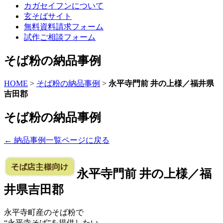
カガセイフンについて
玄そばサイト
無料資料請求
フォーム
試作ご相談
フォーム
そば粉の納品事例
HOME
>
そば粉の納品事例
>
永平寺門前 井の上様／福井県
吉田郡
そば粉の納品事例
← 納品事例一覧ページに戻る
永平寺門前 井の上様／福
井県吉田郡
永平寺町産のそば粉で
“永平寺そば”を提供したい。