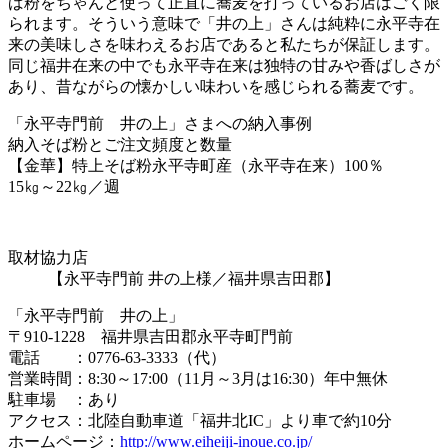
ば粉をちゃんと使って正直に蕎麦を打っているお店はごく限
られます。そういう意味で「井の上」さんは純粋に永平寺在
来の美味しさを味わえるお店であると私たちが保証します。
同じ福井在来の中でも永平寺在来は独特の甘みや香ばしさが
あり、昔ながらの懐かしい味わいを感じられる蕎麦です。
「永平寺門前 井の上」さまへの納入事例
納入そば粉とご注文頻度と数量
【金華】特上そば粉永平寺町産（永平寺在来）100％
15㎏～22㎏／週
取材協力店
【永平寺門前 井の上様／福井県吉田郡】
「永平寺門前 井の上」
〒910-1228 福井県吉田郡永平寺町門前
電話 ：0776-63-3333（代）
営業時間：8:30～17:00（11月～3月は16:30）年中無休
駐車場 ：あり
アクセス：北陸自動車道「福井北IC」より車で約10分
ホームページ：
http://www.eiheiji-inoue.co.jp/