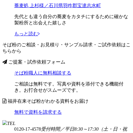
蕎麦処 上杉様／石川県羽咋郡宝達志水町
先代とも違う自分の蕎麦をカタチにするために確かな
製粉所と出会えた嬉しさ
もっと読む
そば粉のご相談・お見積り・サンプル請求・ご試作依頼はこ
ちらから
ご提案・試作依頼フォーム
そば粉職人に無料相談する
ご相談は無料です。写真や資料を添付できる機能付
き。お打合せがスムーズです。
福井在来そば粉がわかる資料をお届け
無料で資料を請求する
TEL
0120-17-4578
受付時間／平日8:30～17:30
（土・日・祝