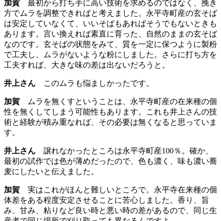
加賀
最初から打ち手に高い技術を求めるのではなく、挽き
方でムラを調整できればと考えました。永平寺町産の玄そば
は安定していなくて、いいそばもあればそうでもないときも
あります。言い換えれば素直に育った、自然のままの玄そば
なのです。玄そばの状態をみて、質を一定に保つように製粉
で工夫し、ムラがないような粉にしました。さらに打ち方を
工夫すれば、大きな味の差は出ないだろうと。
井上さん
このムラも悩ましかったです。
加賀
ムラを無くすということは、永平寺町産の在来種の個
性を無くしてしまう可能性もあります。これも井上さんの技
術と経験が積み重なれば、その必要は無くなると思っていま
す。
井上さん
譲れなかったところは永平寺町産100％。確か、
最初の試作では色が薄めだったので、色も濃く、味も濃い蕎
麦にしたいと伝えました。
加賀
実はこれがほんと難しいところで。永平寺在来種の個
体差をある程度安定させることに苦心しました。香り、旨
み、甘み、粘りなど良い時と悪い時の差があるので、同じ生
産者で同じ場所で刈り取っても異なるんですよ。