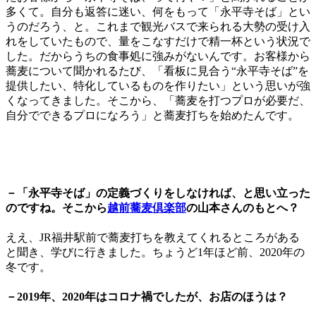
多くて。自分も返答に迷い、何をもって「永平寺そば」とい
うのだろう、と。これまで観光バスで来られる大勢の受け入
れをしていたもので、量をこなすだけで精一杯という状況で
した。だからうちの食事処に強みがないんです。お客様から
蕎麦について聞かれるたび、「看板に見合う“永平寺そば”を
提供したい、特化しているものを作りたい」という思いが強
くなってきました。そこから、「蕎麦を打つプロが必要だ、
自分でできるプロになろう」と蕎麦打ちを始めたんです。
－「永平寺そば」の定義づくりをしなければ、と思い立った
のですね。そこから
越前蕎麦倶楽部
の山本さんのもとへ？
ええ、JR福井駅前で蕎麦打ちを教えてくれるところがある
と聞き、学びに行きました。ちょうど1年ほど前、2020年の
冬です。
－2019年、2020年はコロナ禍でしたが、お店のほうは？