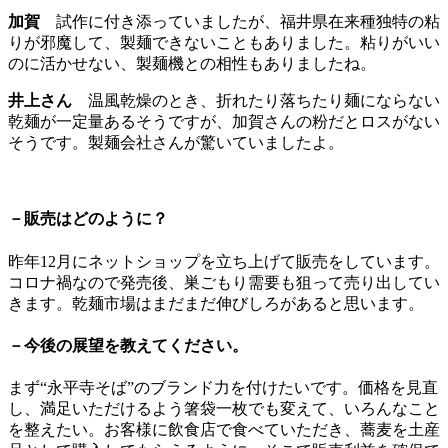
加賀
試作に付き添っていましたが、福井県在来種独特の粘
りが邪魔して、製麺できないこともありました。粘りがいい
のに活かせない、製麺機との相性もありましたね。
井上さん
温風乾燥のとき、折れたり落ちたり麺にならない
乾麺が一定量あるそうですが、加賀さんの粉だとロスがない
そうです。製麺会社さんが驚いていましたよ。
－販売はどのように？
昨年12月にネットショップを立ち上げて販売をしています。
コロナ禍なので発売後、巣ごもり需要も狙って売り出してい
きます。乾麺市場はまだまだ伸びしろがあると思います。
－今後の展望を教えてください。
まず“永平寺そば”のブランド力を付けたいです。価格を見直
し、満足いただけるよう箸袋一枚でも変えて、いろんなこと
を整えたい。お客様に飲食店で食べていただき、蕎麦を土産